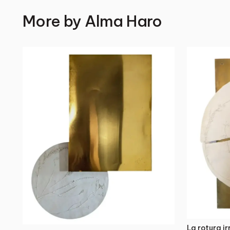
More by
Alma Haro
La rotura i