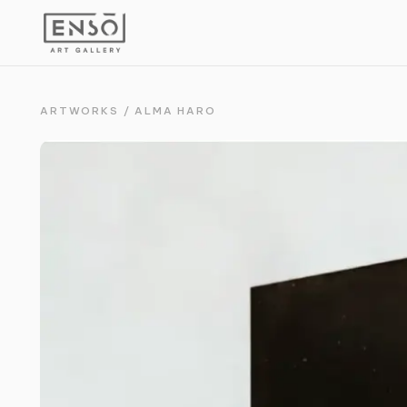
ARTWORKS
/
ALMA HARO