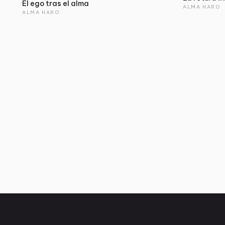
El ego tras el alma
ALMA HARO
ALMA HARO