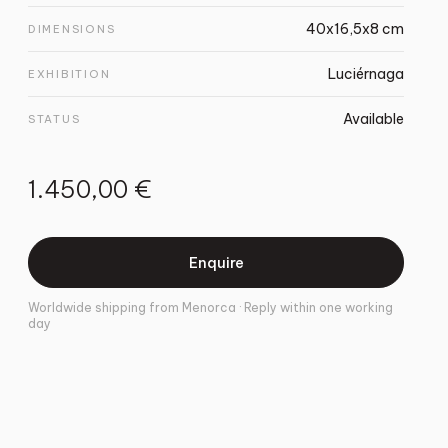
40x16,5x8 cm
DIMENSIONS
Luciérnaga
EXHIBITION
Available
STATUS
1.450,00 €
Enquire
Worldwide shipping from Menorca · Reply within one working
day