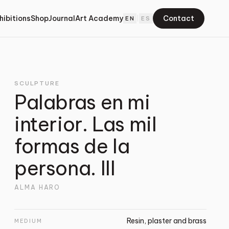
hibitions
Shop
Journal
Art Academy
Contact
EN
|
ES
SCULPTURE
Palabras en mi
interior. Las mil
formas de la
persona. III
ALMA HARO
Resin, plaster and brass
MEDIUM