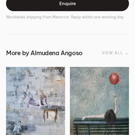
Enquire
Worldwide shipping from Menorca · Reply within one working day
More by
Almudena Angoso
VIEW ALL
→